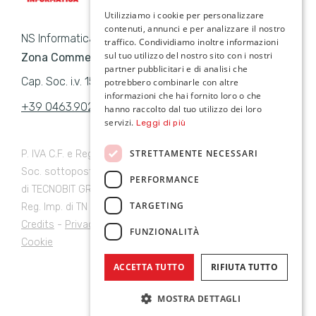
Utilizziamo i cookie per personalizzare
contenuti, annunci e per analizzare il nostro
NS Informatica s.r.l
traffico. Condividiamo inoltre informazioni
sul tuo utilizzo del nostro sito con i nostri
Zona Commerciale, 8 38027 Male’ TN
partner pubblicitari e di analisi che
Cap. Soc. i.v. 15.493,71 Euro
potrebbero combinarle con altre
informazioni che hai fornito loro o che
+39 0463.902600
info@nipeservice.com
hanno raccolto dal tuo utilizzo dei loro
servizi.
Leggi di più
STRETTAMENTE NECESSARI
P. IVA C.F. e Reg. Imp. di TN 01181820224
Soc. sottoposta a direz. e coord. ex art. 2497 c.c. da parte
PERFORMANCE
di TECNOBIT GROUP srl
TARGETING
Reg. Imp. di TN 02704150222
Credits
-
Privacy Policy
-
Cookie Policy
-
Preferenze
FUNZIONALITÀ
Cookie
ACCETTA TUTTO
RIFIUTA TUTTO
MOSTRA DETTAGLI