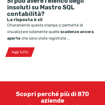
Si può avere l'elenco degli
insoluti su Mastro SQL
contabilità?
La risposta è si!
Chiaramente questa stampa ci permette di
visualizzare solamente quelle
scadenze ancora
aperte
che sono state registrate ...
leggi tutto
Scopri perché più di 870
aziende