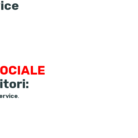
ice
SOCIALE
itori:
ervice
.