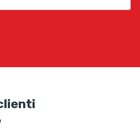
lienti
o