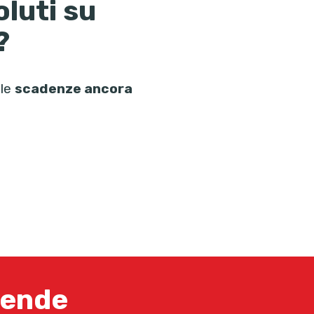
oluti su
?
lle
scadenze ancora
iende