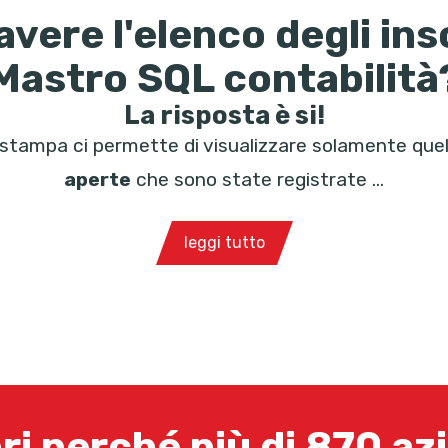
avere l'elenco degli ins
Mastro SQL contabilità
La risposta è si!
tampa ci permette di visualizzare solamente que
aperte
che sono state registrate ...
leggi tutto
ri perché più di 870 az