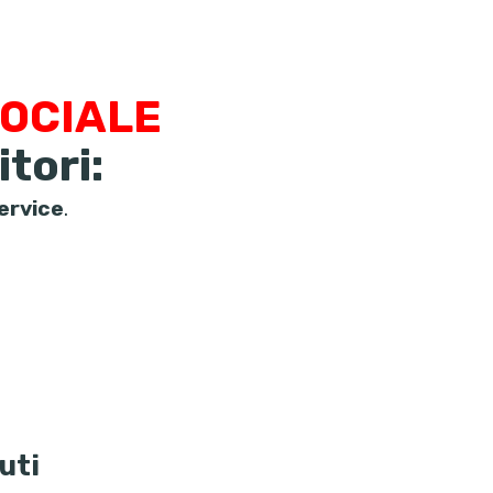
SOCIALE
itori:
ervice
.
uti