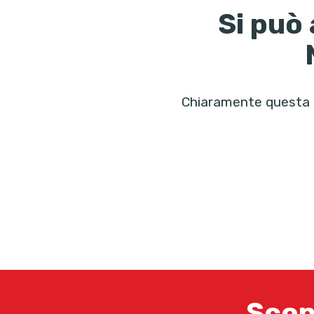
Si può 
Chiaramente questa s
Scop