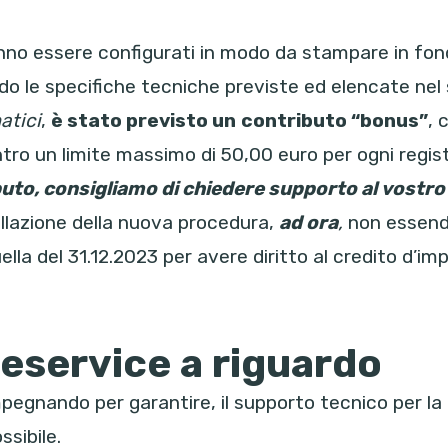
nno essere configurati in modo da stampare in fondo
do le specifiche tecniche previste ed elencate ne
atici
,
è stato previsto un
contributo “bonus”
, 
ntro un limite massimo di 50,00 euro per ogni reg
buto, consigliamo di chiedere supporto al vostr
tallazione della nuova procedura,
ad ora
,
non essendo
ella del 31.12.2023 per avere diritto al credito d’imp
eservice a riguardo
mpegnando per garantire, il supporto tecnico per la 
sibile.