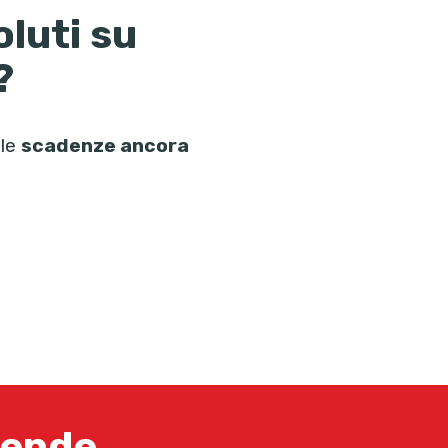
oluti su
?
lle
scadenze ancora
iende